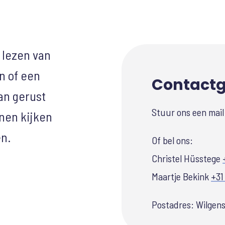
 lezen van
n of een
Contact
an gerust
Stuur ons een mai
nen kijken
en.
Of bel ons:
Christel Hüsstege
Maartje Bekink
+31
Postadres: Wilgenst