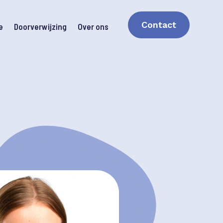
Contact
e
Doorverwijzing
Over ons