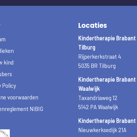
r
Locaties
Kindertherapie Brabant
am
Tilburg
ieken
Rijperkerkstraat 4
w kind
5035 BR Tilburg
ubers
Kindertherapie Brabant
 Policy
Waalwijk
ne voorwaarden
Taxandriaweg 12
5142 PA Waalwijk
enreglement NIBIG
Kindertherapie Brabant 
Nieuwkerksedijk 21A