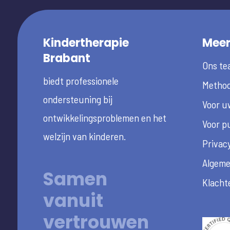
Kindertherapie
Mee
Brabant
Ons te
biedt professionele
Method
ondersteuning bij
Voor u
ontwikkelingsproblemen en het
Voor p
welzijn van kinderen.
Privacy
Algeme
Samen
Klacht
vanuit
vertrouwen